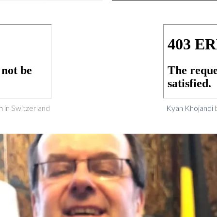
ch
in Switzerland
Kyan Khojandi