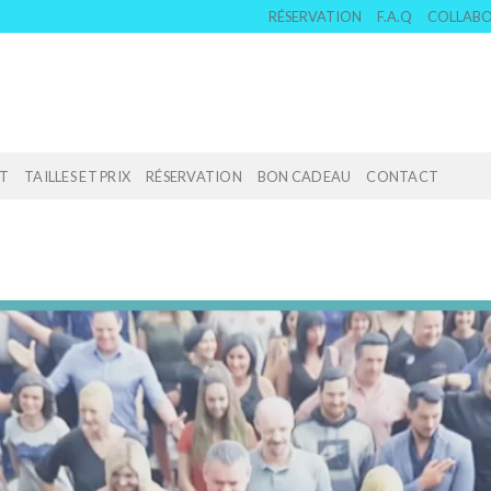
RÉSERVATION
F.A.Q
COLLAB
T
TAILLES ET PRIX
RÉSERVATION
BON CADEAU
CONTACT