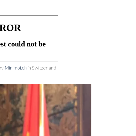
by
Minimoi.ch
in Switzerland