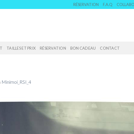
RÉSERVATION
F.A.Q
COLLAB
T
TAILLES ET PRIX
RÉSERVATION
BON CADEAU
CONTACT
n
Minimoi_RSI_4