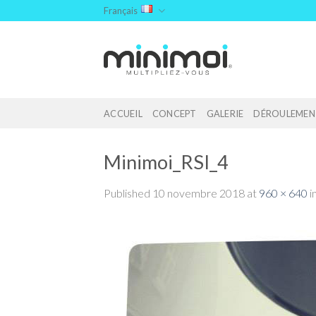
Skip
Français
to
content
ACCUEIL
CONCEPT
GALERIE
DÉROULEMEN
Minimoi_RSI_4
Published
10 novembre 2018
at
960 × 640
i