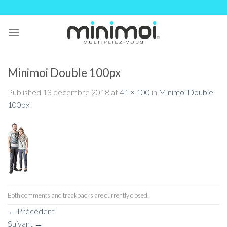
Skip
to
content
Minimoi Double 100px
Published
13 décembre 2018
at
41 × 100
in
Minimoi Double
100px
Both comments and trackbacks are currently closed.
←
Précédent
Suivant
→