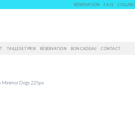
RÉSERVATION
F.A.Q
COLLAB
T
TAILLES ET PRIX
RÉSERVATION
BON CADEAU
CONTACT
n
Minimoi Dogs 225px