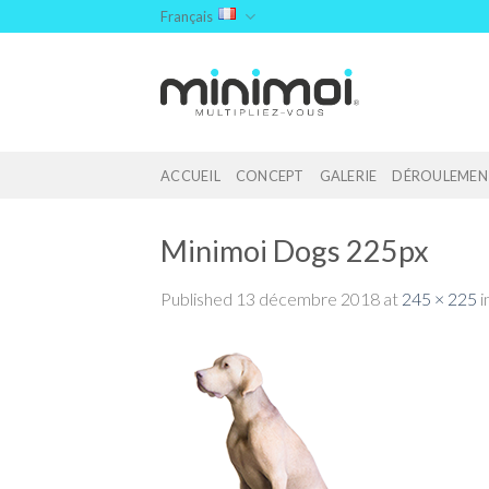
Skip
Français
to
content
ACCUEIL
CONCEPT
GALERIE
DÉROULEMEN
Minimoi Dogs 225px
Published
13 décembre 2018
at
245 × 225
i