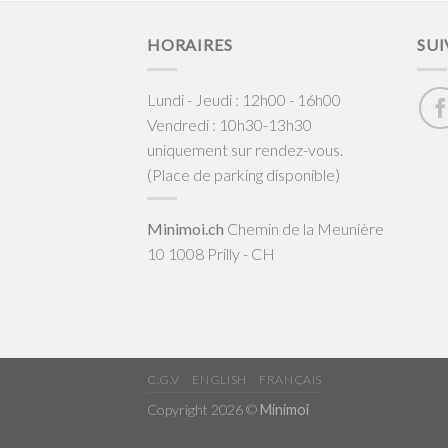
HORAIRES
SUI
Lundi - Jeudi : 12h00 - 16h00
Vendredi : 10h30-13h30
uniquement sur rendez-vous.
(Place de parking disponible)
Minimoi.ch
Chemin de la Meunière
10 1008 Prilly - CH
C.G.V
ENGLISH
FRANÇAIS
Copyright 2026 ©
Minimoi