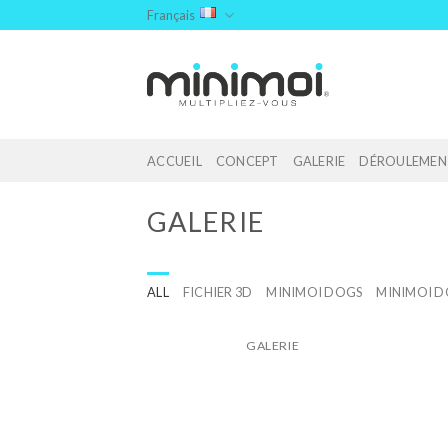
Skip
Français
to
content
ACCUEIL
CONCEPT
GALERIE
DÉROULEMEN
GALERIE
ALL
FICHIER 3D
MINIMOI DOGS
MINIMOI D
GALERIE