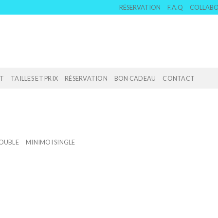
RÉSERVATION
F.A.Q
COLLAB
T
TAILLES ET PRIX
RÉSERVATION
BON CADEAU
CONTACT
OUBLE
MINIMOI SINGLE