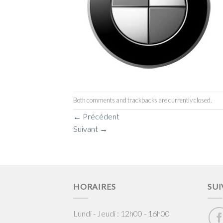
Both comments and trackbacks are currently closed.
←
Précédent
Suivant
→
HORAIRES
SUI
Lundi - Jeudi : 12h00 - 16h00