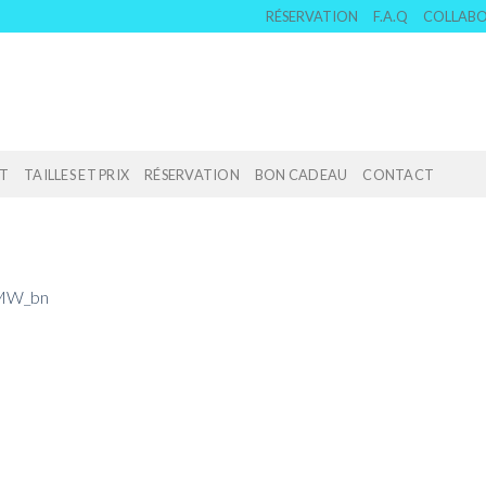
RÉSERVATION
F.A.Q
COLLAB
T
TAILLES ET PRIX
RÉSERVATION
BON CADEAU
CONTACT
MW_bn