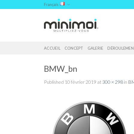
Skip
Français
to
content
ACCUEIL
CONCEPT
GALERIE
DÉROULEMEN
BMW_bn
Published
10 février 2019
at
300 × 298
in
B